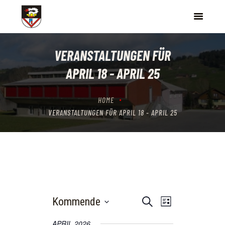
HOME
VERANSTALTUNGEN FÜR
EVENTS
APRIL 18 - APRIL 25
SCHIESSTAND
NEWS
HOME
ÜBER UNS
VERANSTALTUNGEN FÜR APRIL 18 - APRIL 25
V
V
Kommende
S
L
u
E
W
E
i
c
APRIL 2026
ä