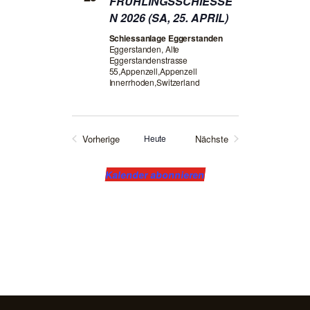
FRÜHLINGSSCHIESSE
U
E
N 2026 (SA, 25. APRIL)
C
N
Schiessanlage Eggerstanden
Eggerstanden, Alte
N
H
Eggerstandenstrasse
A
55,Appenzell,Appenzell
-
Innerrhoden,Switzerland
V
U
I
N
G
Vorherige
Heute
Nächste
A
D
Veranstaltungen
Veranstaltungen
T
A
Kalender abonnieren
I
N
O
S
N
I
C
H
T