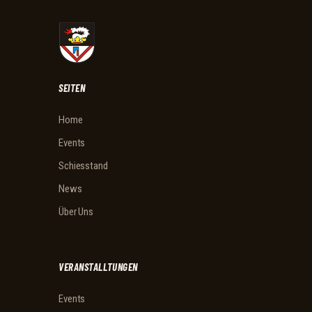
E
N
N
A
SEITEN
V
Home
I
G
Events
A
Schiesstand
T
News
I
Über Uns
O
N
VERANSTALLTUNGEN
Events