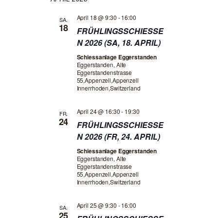
R
s
h
R
h
t
A
e
April 18 @ 9:30
-
16:00
l
SA.
e
A
N
18
e
FRÜHLINGSSCHIESSE
n
N
S
N 2026 (SA, 18. APRIL)
S
T
S
i
Schiessanlage Eggerstanden
A
e
Eggerstanden, Alte
T
Eggerstandenstrasse
d
L
55,Appenzell,Appenzell
a
A
Innerrhoden,Switzerland
T
s
L
D
U
a
April 24 @ 16:30
-
19:30
FR.
N
T
t
24
FRÜHLINGSSCHIESSE
G
u
U
N 2026 (FR, 24. APRIL)
m
A
N
a
Schiessanlage Eggerstanden
N
u
Eggerstanden, Alte
G
S
s
Eggerstandenstrasse
55,Appenzell,Appenzell
.
E
I
Innerrhoden,Switzerland
C
N
H
April 25 @ 9:30
-
16:00
SA.
S
25
T